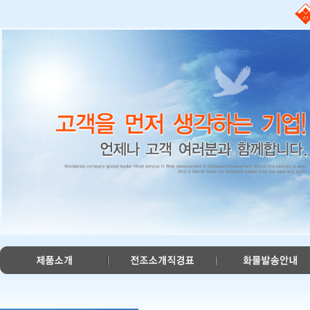
#
본
문
바
로
가
기